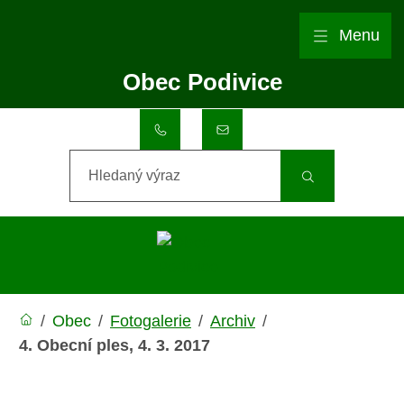
Rovnou na obsah
Rovnou na menu
Menu
Obec
Podivice
+420 517 357 002
obec@podivice.eu
Hledaný výraz
/
Obec
/
Fotogalerie
/
Archiv
/
4. Obecní ples, 4. 3. 2017