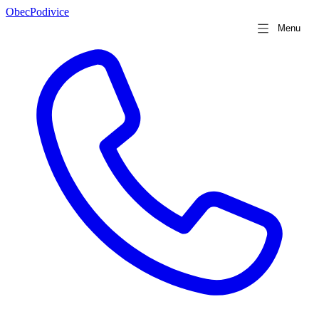
Obec
Podivice
Menu