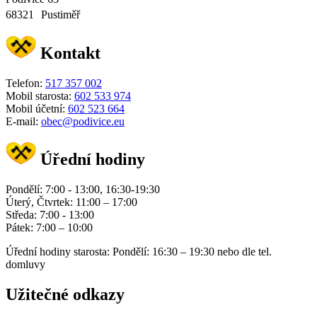
68321 Pustiměř
Kontakt
Telefon:
517 357 002
Mobil starosta:
602 533 974
Mobil účetní:
602 523 664
E-mail:
obec@podivice.eu
Úřední hodiny
Pondělí: 7:00 - 13:00, 16:30-19:30
Úterý, Čtvrtek: 11:00 – 17:00
Středa: 7:00 - 13:00
Pátek: 7:00 – 10:00
Úřední hodiny starosta: Pondělí: 16:30 – 19:30 nebo dle tel.
domluvy
Užitečné odkazy