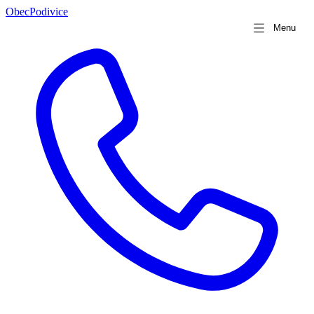
Obec
Podivice
Menu