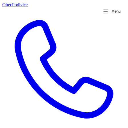
Obec
Podivice
Menu