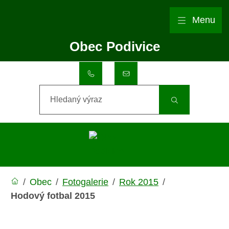
Rovnou na obsah
Rovnou na menu
Menu
Obec
Podivice
+420 517 357 002
obec@podivice.eu
Hledaný výraz
/
Obec
/
Fotogalerie
/
Rok 2015
/
Hodový fotbal 2015