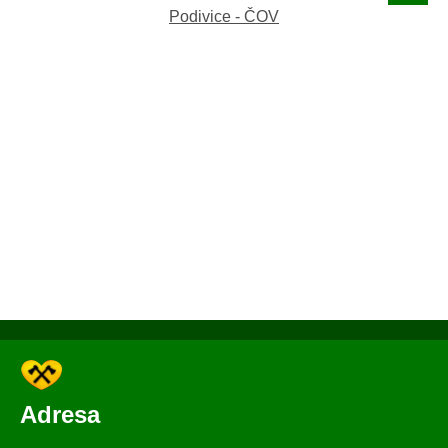
Podivice - ČOV
REKON
Adresa