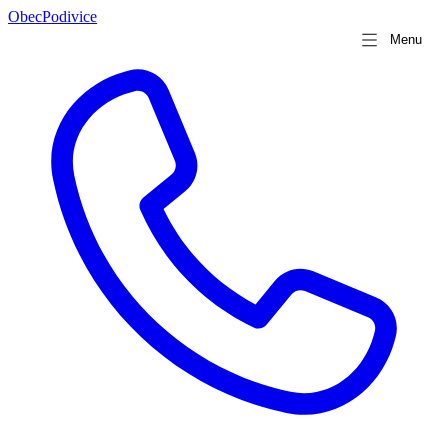
Obec
Podivice
Menu