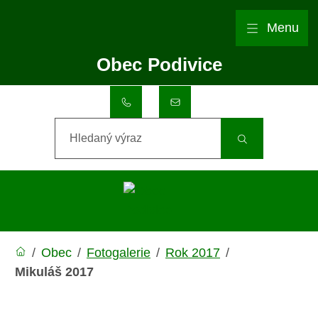
Rovnou na obsah
Rovnou na menu
Menu
Obec
Podivice
+420 517 357 002
obec@podivice.eu
Hledaný výraz
/
Obec
/
Fotogalerie
/
Rok 2017
/
Mikuláš 2017