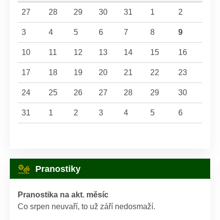
27
28
29
30
31
1
2
3
4
5
6
7
8
9
10
11
12
13
14
15
16
17
18
19
20
21
22
23
24
25
26
27
28
29
30
31
1
2
3
4
5
6
Pranostiky
Pranostika na akt. měsíc
Co srpen neuvaří, to už září nedosmaží.