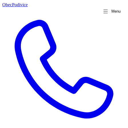
Obec
Podivice
Menu