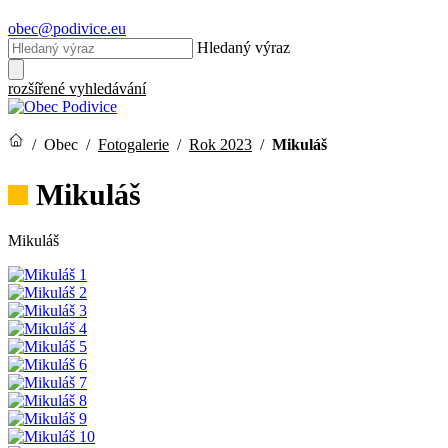
obec@podivice.eu
Hledaný výraz
rozšířené vyhledávání
/
Obec
/
Fotogalerie
/
Rok 2023
/
Mikuláš
Mikuláš
Mikuláš