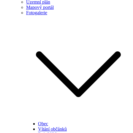
Územní plán
Mapový portál
Fotogalerie
Obec
Vítání občánků