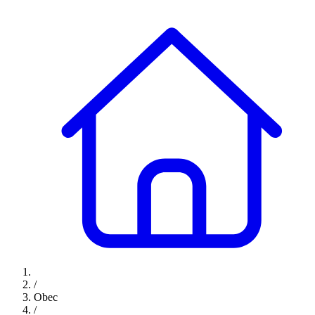
/
Obec
/