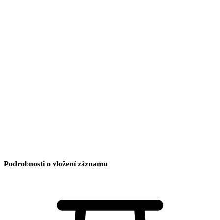
Obec
Vítání občánků
Rok 2026
Rok 2025
Rok 2024
Rok 2023
Rok 2022
Rok 2021
Rok 2020
Rok 2019
Rok 2018