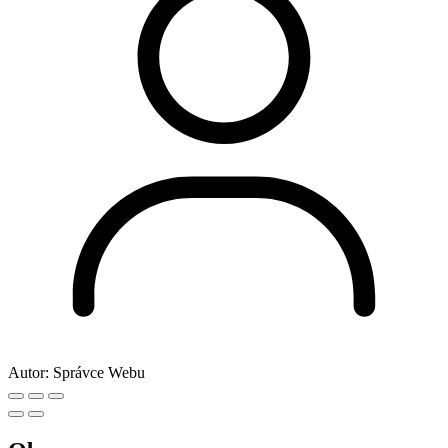
Dnes je 7.8.2026
Svátek má
Lada
Zítra má svátek
Soběslav