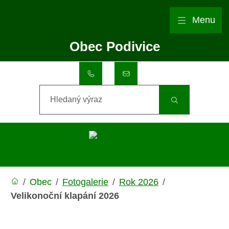
Rovnou na obsah
Rovnou na menu
Menu
Obec
Podivice
+420 517 357 002
obec@podivice.eu
Hledaný výraz
/
Obec
/
Fotogalerie
/
Rok 2026
/
Velikonoční klapání 2026